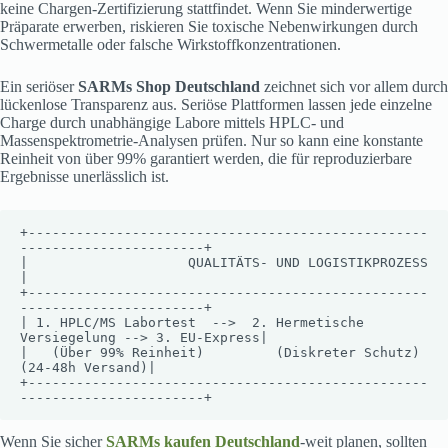
keine Chargen-Zertifizierung stattfindet. Wenn Sie minderwertige
Präparate erwerben, riskieren Sie toxische Nebenwirkungen durch
Schwermetalle oder falsche Wirkstoffkonzentrationen.
Ein seriöser
SARMs Shop Deutschland
zeichnet sich vor allem durch
lückenlose Transparenz aus. Seriöse Plattformen lassen jede einzelne
Charge durch unabhängige Labore mittels HPLC- und
Massenspektrometrie-Analysen prüfen. Nur so kann eine konstante
Reinheit von über 99% garantiert werden, die für reproduzierbare
Ergebnisse unerlässlich ist.
+--------------------------------------------------
-----------------------+

|                    QUALITÄTS- UND LOGISTIKPROZESS                       
|

+--------------------------------------------------
-----------------------+

| 1. HPLC/MS Labortest  -->  2. Hermetische 
Versiegelung --> 3. EU-Express|

|   (Über 99% Reinheit)         (Diskreter Schutz)         
(24-48h Versand)|

+--------------------------------------------------
Wenn Sie sicher
SARMs kaufen Deutschland
-weit planen, sollten