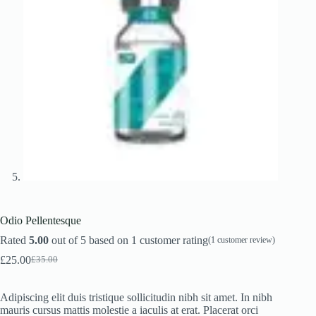
Odio Pellentesque
Rated
5.00
out of 5 based on
1
customer rating
(
1
customer review)
£
25.00
£
35.00
Original
Current
price
price
was:
is:
Adipiscing elit duis tristique sollicitudin nibh sit amet. In nibh
£35.00.
£25.00.
mauris cursus mattis molestie a iaculis at erat. Placerat orci