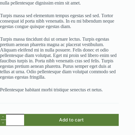
nulla pellentesque dignissim enim sit amet.
Turpis massa sed elementum tempus egestas sed sed. Tortor
consequat id porta nibh venenatis. In eu mi bibendum neque
egestas congue quisque egestas diam.
Turpis massa tincidunt dui ut ornare lectus. Turpis egestas
pretium aenean pharetra magna ac placerat vestibulum.
Aliquam eleifend mi in nulla posuere. Felis donec et odio
pellentesque diam volutpat. Eget mi proin sed libero enim sed
faucibus turpis in. Porta nibh venenatis cras sed felis. Turpis
egestas pretium aenean pharetra. Purus semper eget duis at
tellus at urna. Odio pellentesque diam volutpat commodo sed
egestas egestas fringilla.
Pellentesque habitant morbi tristique senectus et netus.
Odio
Add to cart
Pellentesque
quantity