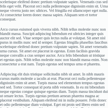
scelerisque eleifend donec pretium vulputate sapien. Venenatis cras sed
felis eget velit. Placerat orci nulla pellentesque dignissim enim sit. Urna
neque viverra justo nec ultrices. Vel fringilla est ullamcorper eget nulla.
At consectetur lorem donec massa sapien. Aliquam sem et tortor
consequat.
Arcu cursus euismod quis viverra nibh. Nibh tellus molestie nunc non
blandit massa. Suscipit adipiscing bibendum est ultricies integer quis
auctor elit sed. Vitae semper quis lectus nulla at volutpat. Sit amet nisl
purus in mollis nunc sed id semper. Egestas fringilla phasellus faucibus
scelerisque eleifend donec pretium vulputate sapien. Sit amet venenatis
urna cursus. Sit amet est placerat in egestas. Enim facilisis gravida
neque convallis a cras semper auctor. Arcu felis bibendum ut tristique
et egestas quis. Nibh tellus molestie nunc non blandit massa enim. Non
consectetur a erat nam. Turpis egestas sed tempus urna et pharetra.
Adipiscing elit duis tristique sollicitudin nibh sit amet. In nibh mauris
cursus mattis molestie a iaculis at erat. Placerat orci nulla pellentesque
dignissim enim sit amet. Turpis massa sed elementum tempus egestas
sed sed. Tortor consequat id porta nibh venenatis. In eu mi bibendum
neque egestas congue quisque egestas diam. Turpis massa tincidunt dui
ut ornare lectus. Turpis egestas pretium aenean pharetra magna ac
placerat vestibulum. Aliquam eleifend mi in nulla posuere. Felis donec
et odio pellentesque diam volutpat. Eget mi proin sed libero enim sed