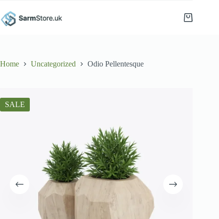
Skip
to
Shopping
content
cart
Home
Uncategorized
Odio Pellentesque
SALE