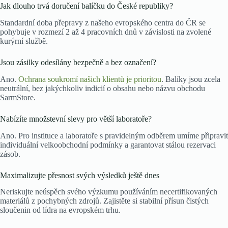
Jak dlouho trvá doručení balíčku do České republiky?
Standardní doba přepravy z našeho evropského centra do ČR se
pohybuje v rozmezí 2 až 4 pracovních dnů v závislosti na zvolené
kurýrní službě.
Jsou zásilky odesílány bezpečně a bez označení?
Ano.
Ochrana soukromí našich klientů je prioritou
. Balíky jsou zcela
neutrální, bez jakýchkoliv indicií o obsahu nebo názvu obchodu
SarmStore.
Nabízíte množstevní slevy pro větší laboratoře?
Ano. Pro instituce a laboratoře s pravidelným odběrem umíme připravit
individuální velkoobchodní podmínky a garantovat stálou rezervaci
zásob.
Maximalizujte přesnost svých výsledků ještě dnes
Neriskujte neúspěch svého výzkumu používáním necertifikovaných
materiálů z pochybných zdrojů. Zajistěte si stabilní přísun čistých
sloučenin od lídra na evropském trhu.