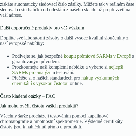
získáte automaticky sledovací číslo zásilky. Můžete tak v reálném čase
sledovat cestu balíčku od odeslání z našeho skladu až po převzetí na
vaší adrese.
Další doporučené produkty pro váš výzkum
Doplňte své laboratorní zásoby o další vysoce kvalitní sloučeniny z
naší evropské nabídky:
Podívejte se, jak bezpečně
koupit prémiové SARMs v Evropě
s
garantovaným původem.
Prozkoumejte naši kompletní nabídku a vyberte si
nejlepší
SARMs pro analýzu
a testování.
Přečtěte si o našich standardech pro
nákup výzkumných
chemikálií s vysokou čistotou
online.
Často kladené otázky – FAQ
Jak mohu ověřit čistotu vašich produktů?
Všechny šarže procházejí testováním pomocí kapalinové
chromatografie a hmotnostní spektrometrie. Výsledné certifikáty
čistoty jsou k nahlédnutí přímo u produktů.