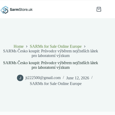
Skip
to
Shopping
content
cart
Home
SARMs for Sale Online Europe
SARMs Česko koupit: Průvodce výběrem nejčistších látek
pro laboratorní výzkum
SARMs Česko koupit: Průvodce výběrem nejčistších látek
pro laboratorní výzkum
jt222500@gmail.com
June 12, 2026
SARMs for Sale Online Europe