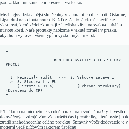
jsou základním kamenem přesných výsledků.
Mezi nejvyhledávanější sloučeniny v laboratořích dnes patří Ostarine,
Ligandrol nebo Ibutamoren. Každá z těchto látek má specifické
vlastnosti, které vědci zkoumají z hlediska vlivu na svalovou tkáň a
hustotu kostí. Naše produkty nabízíme v tekuté formě i v prášku,
abychom vyhověli všem typům výzkumných metod.
+--------------------------------------------------
-----------------------+

|                    KONTROLA KVALITY A LOGISTICKÝ 
PROCES                 |

+--------------------------------------------------
-----------------------+

| 1. Nezávislý audit   -->  2. Vakuové zatavení    
-->  3. Sledování v EU |

|    (Čistota > 99 %)          (Ochrana struktury)         
(Doručení do ČR) |

+--------------------------------------------------
Při nákupu na internetu je snadné narazit na levné náhražky. Investice
do ověřených zdrojů vám však ušetří čas i prostředky, které byste jinak
ztratili znehodnocením celého projektu. Správný výběr dodavatele je v
moderní vědě klíčovým faktorem úspěchu.