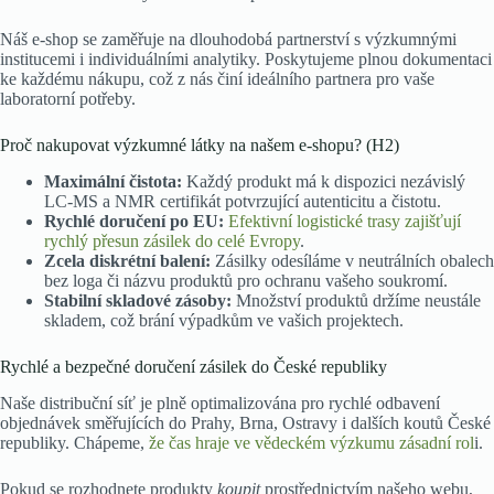
Náš e-shop se zaměřuje na dlouhodobá partnerství s výzkumnými
institucemi i individuálními analytiky. Poskytujeme plnou dokumentaci
ke každému nákupu, což z nás činí ideálního partnera pro vaše
laboratorní potřeby.
Proč nakupovat výzkumné látky na našem e-shopu? (H2)
Maximální čistota:
Každý produkt má k dispozici nezávislý
LC-MS a NMR certifikát potvrzující autenticitu a čistotu.
Rychlé doručení po EU:
Efektivní logistické trasy zajišťují
rychlý přesun zásilek do celé Evropy
.
Zcela diskrétní balení:
Zásilky odesíláme v neutrálních obalech
bez loga či názvu produktů pro ochranu vašeho soukromí.
Stabilní skladové zásoby:
Množství produktů držíme neustále
skladem, což brání výpadkům ve vašich projektech.
Rychlé a bezpečné doručení zásilek do České republiky
Naše distribuční síť je plně optimalizována pro rychlé odbavení
objednávek směřujících do Prahy, Brna, Ostravy i dalších koutů České
republiky. Chápeme,
že čas hraje ve vědeckém výzkumu zásadní rol
i.
Pokud se rozhodnete produkty
koupit
prostřednictvím našeho webu,