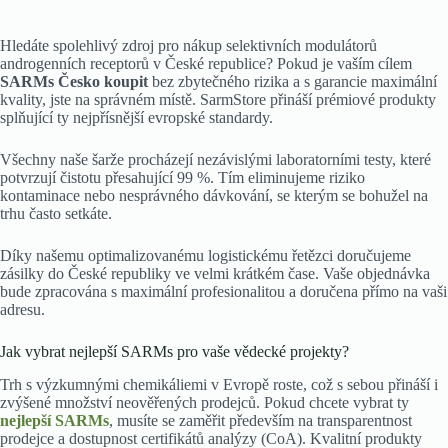
Hledáte spolehlivý zdroj pro nákup selektivních modulátorů
androgenních receptorů v České republice? Pokud je vaším cílem
SARMs Česko koupit
bez zbytečného rizika a s garancie maximální
kvality, jste na správném místě. SarmStore přináší prémiové produkty
splňující ty nejpřísnější evropské standardy.
Všechny naše šarže procházejí nezávislými laboratorními testy, které
potvrzují čistotu přesahující 99 %. Tím eliminujeme riziko
kontaminace nebo nesprávného dávkování, se kterým se bohužel na
trhu často setkáte.
Díky našemu optimalizovanému logistickému řetězci doručujeme
zásilky do České republiky ve velmi krátkém čase. Vaše objednávka
bude zpracována s maximální profesionalitou a doručena přímo na vaši
adresu.
Jak vybrat nejlepší SARMs pro vaše vědecké projekty?
Trh s výzkumnými chemikáliemi v Evropě roste, což s sebou přináší i
zvýšené množství neověřených prodejců. Pokud chcete vybrat ty
nejlepší SARMs
, musíte se zaměřit především na transparentnost
prodejce a dostupnost certifikátů analýzy (CoA). Kvalitní produkty