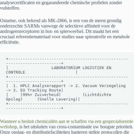
analysecertificaten en gegarandeerde chemische profielen zonder
vulstoffen.
Ostarine, ook bekend als MK-2866, is een van de meest grondig
onderzochte SARMs vanwege de selectieve affiniteit voor de
androgeenreceptoren in bot- en spierweefsel. Dit maakt het een
cruciaal referentiemateriaal voor studies naar spieratrofie en metabole
efficiëntie.
+--------------------------------------------------
-----------------------+

|                  LABORATORIUM LOGISTIEK EN 
CONTROLE                     |

+--------------------------------------------------
-----------------------+

|  1. HPLC Analyserapport -> 2. Vacuum Verzegeling 
-> 3. EU Tracking Route|

|     (99%+ Zuiverheid)         (Lichtdichte 
Opslag)      (Snelle Levering)|

+--------------------------------------------------
Wanneer u besluit chemicaliën aan te schaffen via een gespecialiseerde
webshop
, is het uitsluiten van cross-contaminatie uw hoogste prioriteit.
Onze opslag- en distributiefaciliteiten hanteren strikte protocollen die