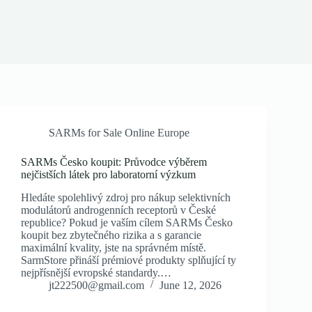
SARMs for Sale Online Europe
SARMs Česko koupit: Průvodce výběrem
nejčistších látek pro laboratorní výzkum
Hledáte spolehlivý zdroj pro nákup selektivních
modulátorů androgenních receptorů v České
republice? Pokud je vaším cílem SARMs Česko
koupit bez zbytečného rizika a s garancie
maximální kvality, jste na správném místě.
SarmStore přináší prémiové produkty splňující ty
nejpřísnější evropské standardy.…
jt222500@gmail.com
June 12, 2026