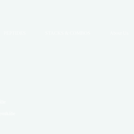
PEPTIDES
STACKS & COMBOS
About Us
lie
emikálie