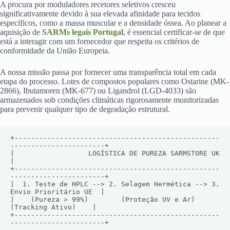
A procura por moduladores recetores seletivos cresceu
significativamente devido à sua elevada afinidade para tecidos
específicos, como a massa muscular e a densidade óssea. Ao planear a
aquisição de
SARMs legais Portugal
, é essencial certificar-se de que
está a interagir com um fornecedor que respeita os critérios de
conformidade da União Europeia.
A nossa missão passa por fornecer uma transparência total em cada
etapa do processo. Lotes de compostos populares como Ostarine (MK-
2866), Ibutamoren (MK-677) ou Ligandrol (LGD-4033) são
armazenados sob condições climáticas rigorosamente monitorizadas
para prevenir qualquer tipo de degradação estrutural.
+--------------------------------------------------
-----------------------+

|                  LOGÍSTICA DE PUREZA SARMSTORE UK                       
|

+--------------------------------------------------
-----------------------+

|  1. Teste de HPLC --> 2. Selagem Hermética --> 3. 
Envio Prioritário UE  |

|    (Pureza > 99%)        (Proteção UV e Ar)         
(Tracking Ativo)    |

+--------------------------------------------------